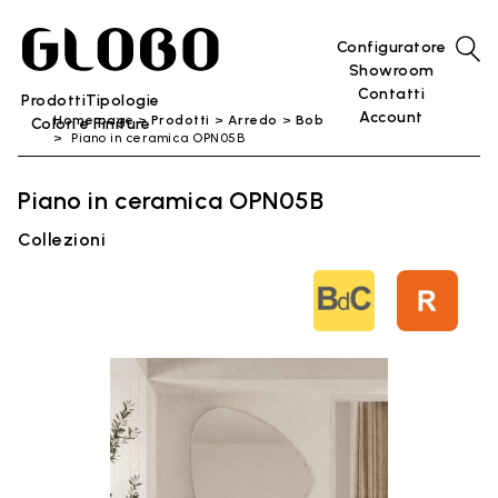
Configuratore
Showroom
Contatti
Prodotti
Tipologie
Account
Home page
Prodotti
Arredo
Bob
Colori e Finiture
Piano in ceramica OPN05B
Piano in ceramica OPN05B
Collezioni