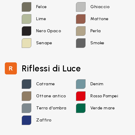
Felce
Ghiaccio
Lime
Mattone
Nero Opaco
Perla
Senape
Smoke
Email*
Riflessi di Luce
Catrame
Denim
Password
Ottone antico
Rosso Pompei
Terra d'ombra
Verde mare
Zaffiro
Accedi