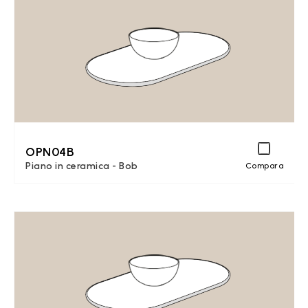
OPN04B
Piano in ceramica - Bob
Compara