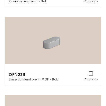
Piano in ceramica - Bob
Compara
OPN23B
Base contenitore in MDF - Bob
Compara