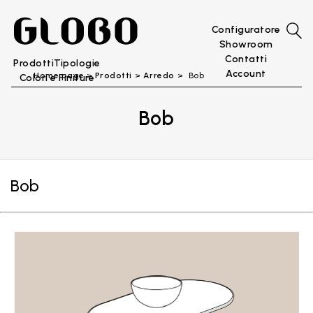
Configuratore
Showroom
Contatti
Prodotti
Tipologie
Account
Home page
Prodotti
Arredo
Bob
Colori e Finiture
Bob
Bob