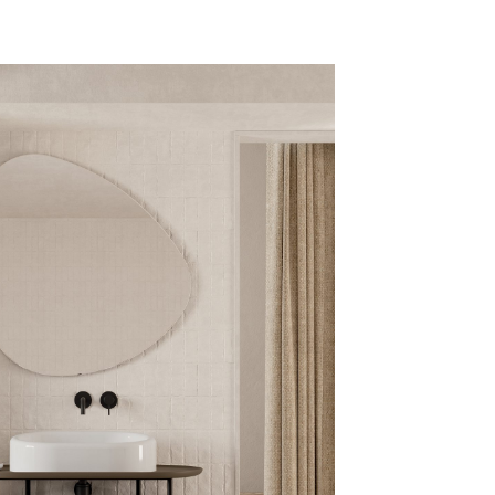
mail*
assword
Accedi