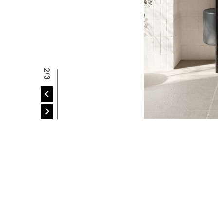
R
2/3