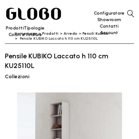
Configuratore
Showroom
Contatti
Prodotti
Tipologie
Account
Home page
Prodotti
Arredo
Pensili Kubiko
Colori e Finiture
Pensile KUBIKO Laccato h 110 cm KU25110L
Pensile KUBIKO Laccato h 110 cm
KU25110L
Collezioni