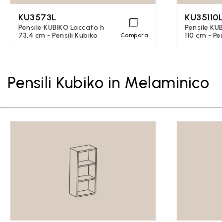
KU3573L
KU35110
Pensile KUBIKO Laccato h
Pensile KU
73,4 cm - Pensili Kubiko
110 cm - Pe
Compara
Pensili Kubiko in Melaminico