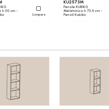
M
KU2573M
BIKO
Pensile KUBIKO
 h 110 cm -
Melaminico h 73,4 cm -
iko
Pensili Kubiko
Compara