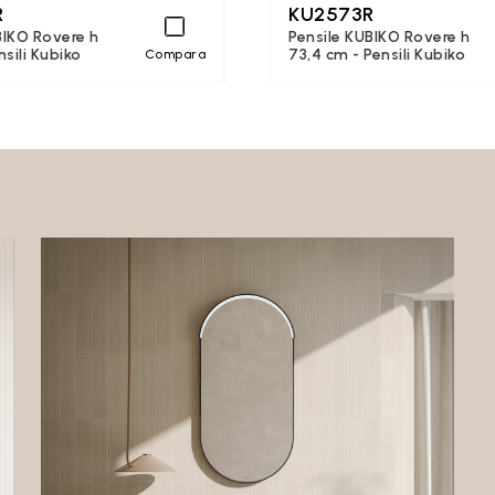
R
KU2573R
BIKO Rovere h
Pensile KUBIKO Rovere h
nsili Kubiko
73,4 cm - Pensili Kubiko
Compara