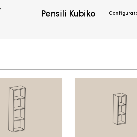
e
Pensili Kubiko
Configurat