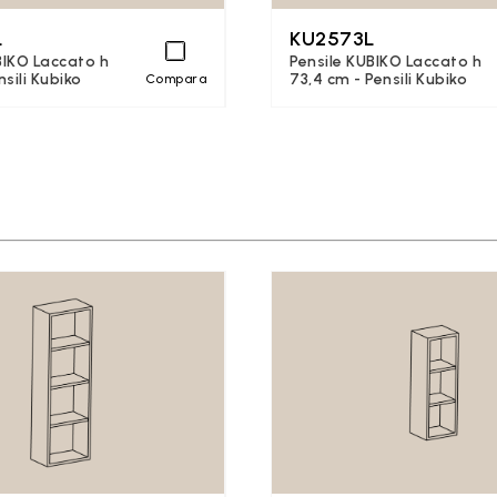
L
KU2573L
BIKO Laccato h
Pensile KUBIKO Laccato h
nsili Kubiko
73,4 cm - Pensili Kubiko
Compara