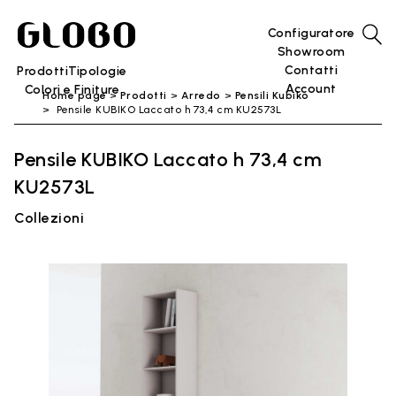
Configuratore
Showroom
Contatti
Prodotti
Tipologie
Account
Colori e Finiture
Home page
Prodotti
Arredo
Pensili Kubiko
Pensile KUBIKO Laccato h 73,4 cm KU2573L
Pensile KUBIKO Laccato h 73,4 cm
KU2573L
Collezioni