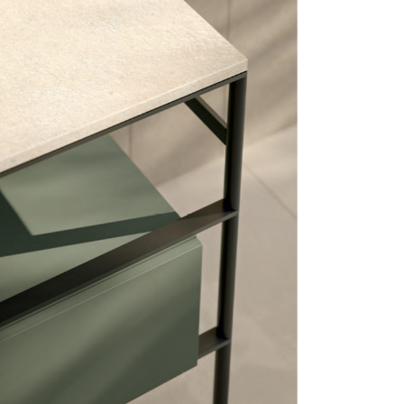
mail*
assword
Accedi
ecupera password