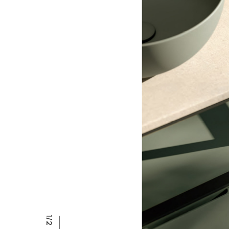
E
P
R
2/2