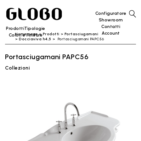
Configuratore
Showroom
Contatti
Prodotti
Tipologie
Account
Home page
Prodotti
Portasciugamani
Colori e Finiture
Docciaviva h4,5
Portasciugamani PAPC56
Portasciugamani PAPC56
Collezioni