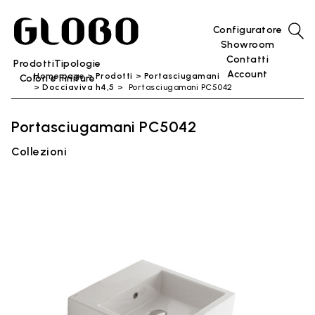
Configuratore
Showroom
Contatti
Prodotti
Tipologie
Account
Home page
Prodotti
Portasciugamani
Colori e Finiture
Docciaviva h4,5
Portasciugamani PC5042
Portasciugamani PC5042
Collezioni