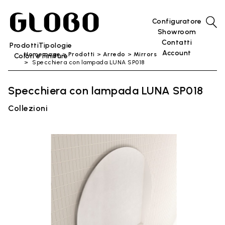
Configuratore
Showroom
Contatti
Prodotti
Tipologie
Account
Home page
Prodotti
Arredo
Mirrors
Colori e Finiture
Specchiera con lampada LUNA SP018
Specchiera con lampada LUNA SP018
Collezioni