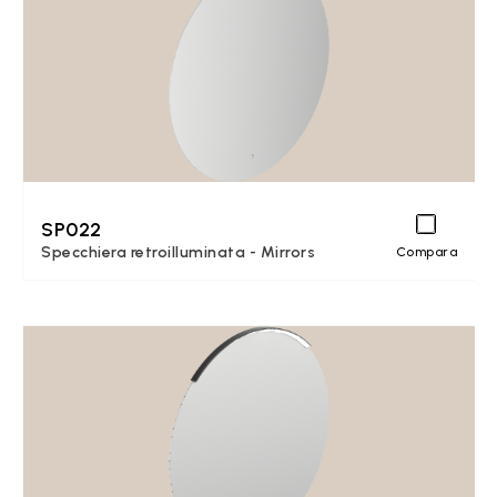
SP022
Specchiera retroilluminata - Mirrors
Compara