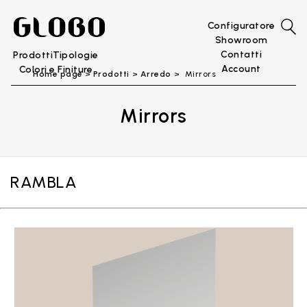
Configuratore
Showroom
Contatti
Prodotti
Tipologie
Account
Colori e Finiture
Home page
Prodotti
Arredo
Mirrors
Mirrors
RAMBLA