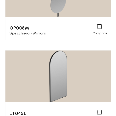
OP008M
Specchiera - Mirrors
Compara
LT045L