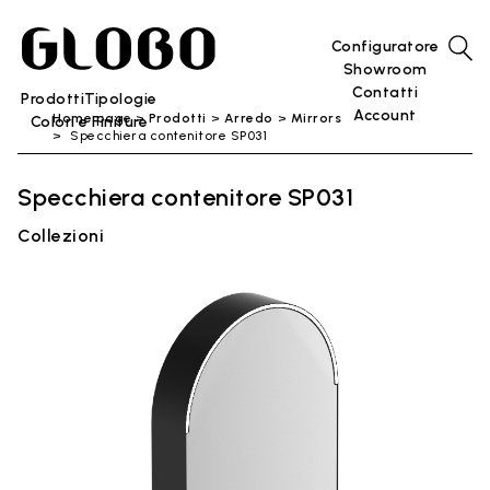
Configuratore
Showroom
Contatti
Prodotti
Tipologie
Account
Home page
Prodotti
Arredo
Mirrors
Colori e Finiture
Specchiera contenitore SP031
Specchiera contenitore SP031
Collezioni