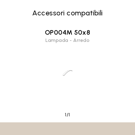
Accessori compatibili
Email*
OP004M 50x8
Lampada - Arredo
Password
Accedi
Recupera password
1/1