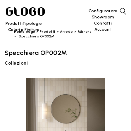
Configuratore
Showroom
Contatti
Prodotti
Tipologie
Account
Colori e Finiture
Home page
Prodotti
Arredo
Mirrors
Specchiera OP002M
Specchiera OP002M
Collezioni