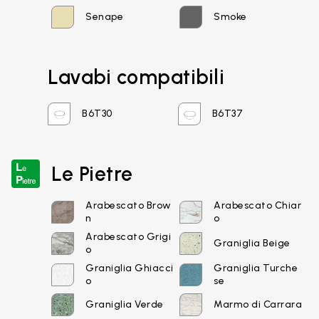
Senape
Smoke
Lavabi compatibili
B6T30
B6T37
Email*
Le Pietre
Arabescato Brow
Arabescato Chiar
Password
n
o
Arabescato Grigi
Graniglia Beige
o
Graniglia Ghiacci
Graniglia Turche
o
se
Accedi
Graniglia Verde
Marmo di Carrara