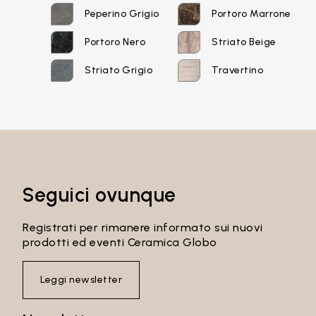
Peperino Grigio
Portoro Marrone
Recupera password
Portoro Nero
Striato Beige
Striato Grigio
Travertino
Seguici ovunque
Registrati per rimanere informato sui nuovi
prodotti ed eventi Ceramica Globo
Leggi newsletter