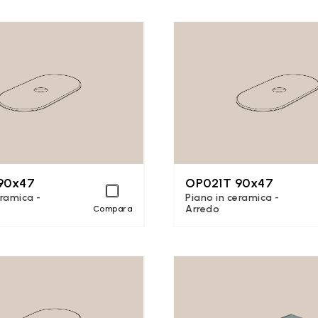
90x47
OP021T 90x47
eramica -
Piano in ceramica -
Arredo
Compara