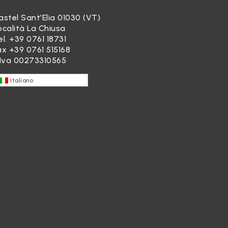
astel Sant’Elia 01030 (VT)
ocalità La Chiusa
el.
+39 0761 18731
ax +39 0761 515168
.Iva 00273310565
Italiano