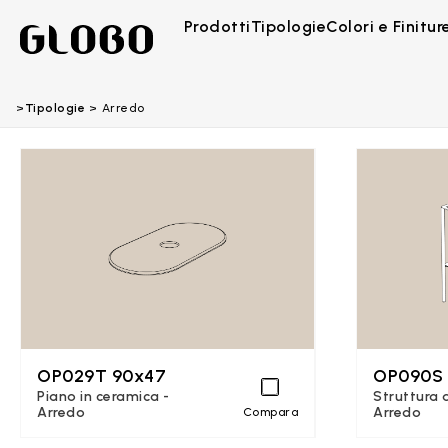
Prodotti
Tipologie
Colori e Finitur
Tipologie
Arredo
OP029T 90x47
OP090S
Piano in ceramica -
Struttura a
Arredo
Arredo
Compara