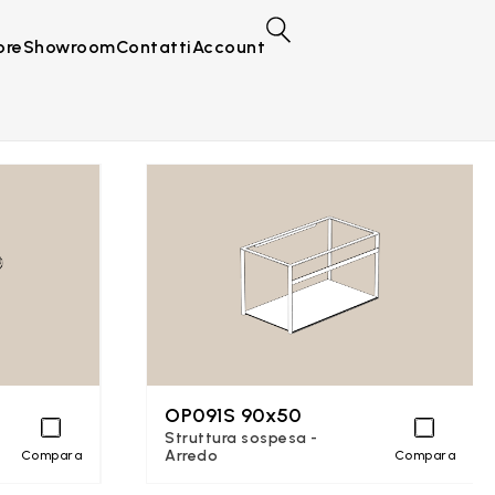
ore
Showroom
Contatti
Account
OP091S 90x50
Struttura sospesa -
Arredo
Compara
Compara