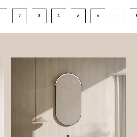
1
2
3
4
5
6
…