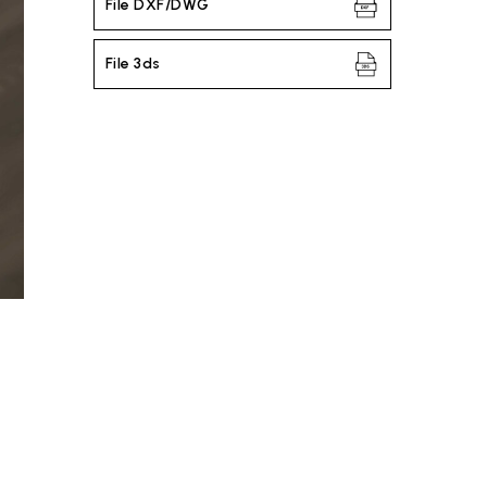
File DXF/DWG
File 3ds