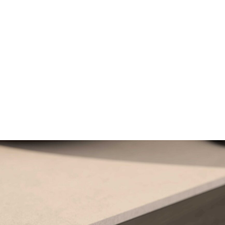
mail*
assword