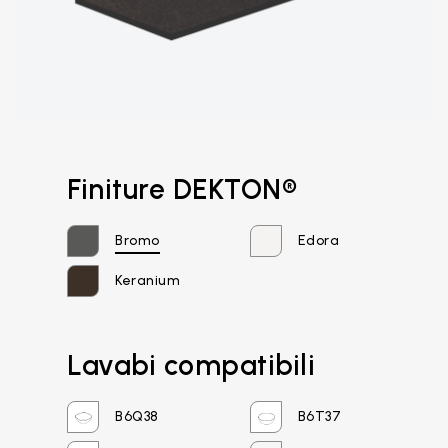
Finiture DEKTON®
Bromo
Edora
Keranium
Lavabi compatibili
Email*
B6Q38
B6T37