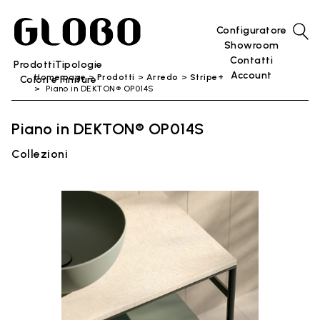
Configuratore
Showroom
Contatti
Prodotti
Tipologie
Account
Home page
Prodotti
Arredo
Stripe+
Colori e Finiture
Piano in DEKTON® OP014S
Piano in DEKTON® OP014S
Collezioni