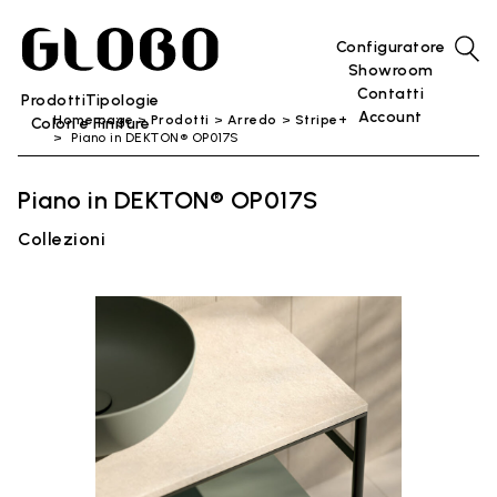
Configuratore
Showroom
Contatti
Prodotti
Tipologie
Account
Home page
Prodotti
Arredo
Stripe+
Colori e Finiture
Piano in DEKTON® OP017S
Piano in DEKTON® OP017S
Collezioni