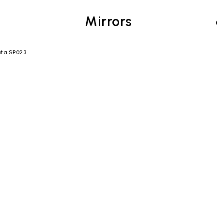
Mirrors
ata SP023