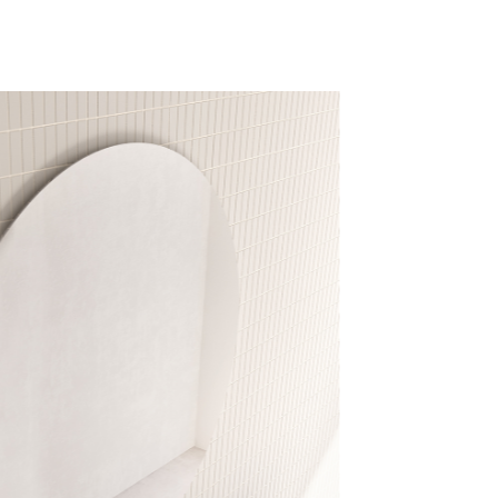
mail*
assword
Accedi