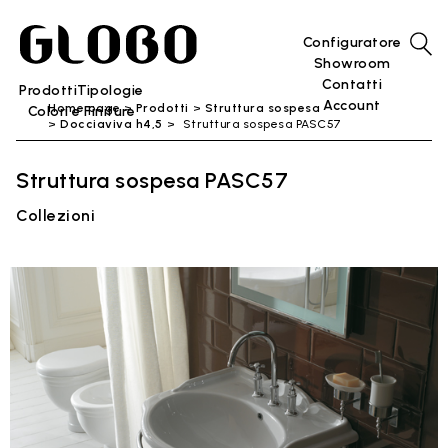
Configuratore
Showroom
Contatti
Prodotti
Tipologie
Account
Home page
Prodotti
Struttura sospesa
Colori e Finiture
Docciaviva h4,5
Struttura sospesa PASC57
Struttura sospesa PASC57
Collezioni