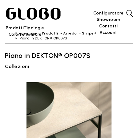
Configuratore
Showroom
Contatti
Prodotti
Tipologie
Account
Home page
Prodotti
Arredo
Stripe+
Colori e Finiture
Piano in DEKTON® OP007S
Piano in DEKTON® OP007S
Collezioni