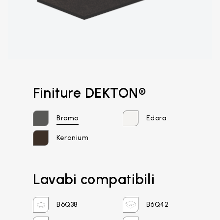
Finiture DEKTON®
Bromo
Edora
Keranium
Lavabi compatibili
Email*
B6Q38
B6Q42