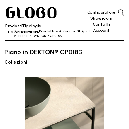
Configuratore
Showroom
Contatti
Prodotti
Tipologie
Account
Home page
Prodotti
Arredo
Stripe+
Colori e Finiture
Piano in DEKTON® OP018S
Piano in DEKTON® OP018S
Collezioni