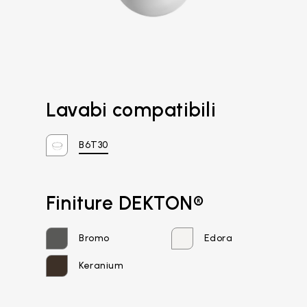
Lavabi compatibili
B6T30
Finiture DEKTON®
Email*
Bromo
Edora
Keranium
Password